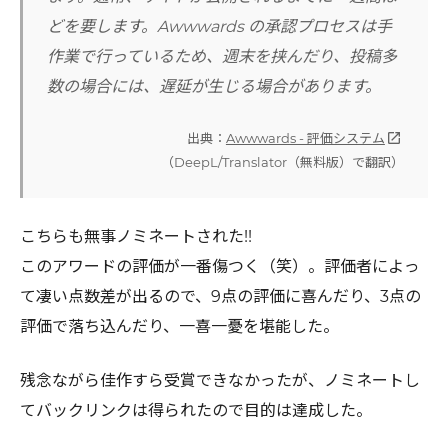
どを要します。Awwwards の承認プロセスは手
作業で行っているため、週末を挟んだり、投稿多
数の場合には、遅延が生じる場合があります。
出典：
Awwwards - 評価システム
open_in_new
（DeepL/Translator（無料版）で翻訳）
こちらも無事ノミネートされた!!
このアワードの評価が一番傷つく（笑）。評価者によっ
て凄い点数差が出るので、9点の評価に喜んだり、3点の
評価で落ち込んだり、一喜一憂を堪能した。
残念ながら佳作すら受賞できなかったが、ノミネートし
てバックリンクは得られたので目的は達成した。