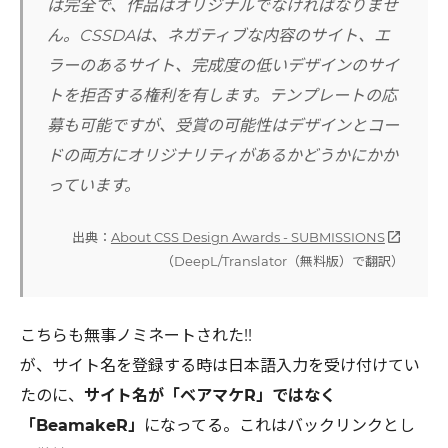
は完全で、作品はオリジナルでなければなりませ
ん。CSSDAは、ネガティブな内容のサイト、エ
ラーのあるサイト、完成度の低いデザインのサイ
トを拒否する権利を有します。テンプレートの応
募も可能ですが、受賞の可能性はデザインとコー
ドの両方にオリジナリティがあるかどうかにかか
っています。
出典：
About CSS Design Awards - SUBMISSIONS
open_in_new
（DeepL/Translator（無料版）で翻訳）
こちらも無事ノミネートされた!!
が、サイト名を登録する時は日本語入力を受け付けてい
たのに、
サイト名が「ベアマケR」ではなく
「BeamakeR」
になってる。これはバックリンクとし