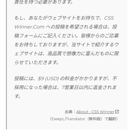
責任を持つ必要があります。
もし、あなたがウェブサイトをお持ちで、CSS
Winner.Com への投稿を希望される場合は、投
稿フォームにご記入ください。皆様からのご応募
をお待ちしておりますが、当サイトで紹介するウ
ェブサイトは、高品質で想像力に富んだものに限
らせていただきます。
投稿には、$9 (USD) の料金がかかりますが、不
採用になった場合は、7営業日以内に返金されま
す。
出典：
About - CSS Winner
open_in_new
（DeepL/Translator（無料版）で翻訳）