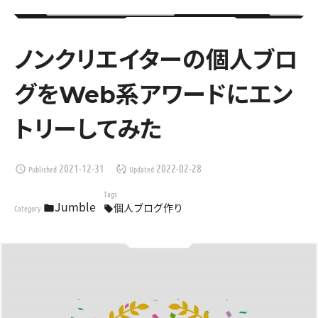
ノンクリエイターの個人ブロ
グをWeb系アワードにエン
トリーしてみた
2021-12-31
2022-02-28
Published
Updated
schedule
published_with_changes
Tags
Jumble
個人ブログ作り
Category
folder
local_offer