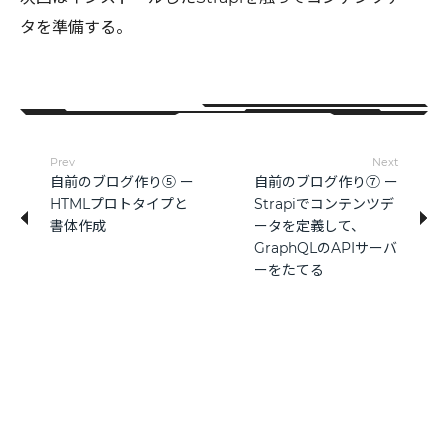
タを準備する。
Prev
Next
自前のブログ作り⑤ ー
自前のブログ作り⑦ ー
HTMLプロトタイプと
Strapiでコンテンツデ
書体作成
ータを定義して、
GraphQLのAPIサーバ
ーをたてる