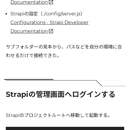
open_in_new
Documentation
Strapiの設定（./config/server.js）
Configurations - Strapi Developer
open_in_new
Documentation
サブフォルダーの見本から、パスなどを自分の環境に合
わせるだけで接続できた。
Strapiの管理画面へログインする
Strapiのプロジェクトルートへ移動して起動する。