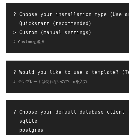
? Choose your installation type (Use arro
  Quickstart (recommended)

# Customを選択
# テンプレートは使わないので、nを入力
? Choose your default database client (Us
  sqlite

  postgres
