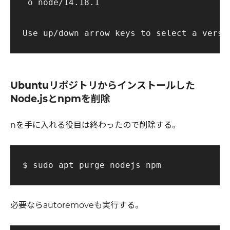
 ο node/14.18.1

Ubuntuリポジトリからインストールした
Node.jsとnpmを削除
nを手に入れる役目は終わったので削除する。
必要ならautoremoveも実行する。