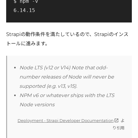
$ npm -v

Strapiの動作条件を満たしているので、Strapiのインス
トールに進みます。
Node LTS (v12 or V14) Note that odd-
number releases of Node will never be
supported (e.g. v13, v15).
NPM v6 or whatever ships with the LTS
Node versions
Deployment - Strapi Developer Documentation
よ
open_in_new
り引用