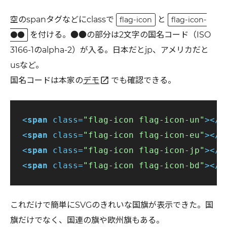
空のspanタグなどにclassで
と
flag-icon
flag-icon-
を付ける。●●の部分は2文字の国名コード（ISO
●●
3166-1のalpha-2）が入る。日本だとjp、アメリカだと
usなど。
open_in_new
国名コードは本家の
デモ
でも確認できる。
<
span
class
=
"flag-icon flag-icon-un"
>
</
s
<
span
class
=
"flag-icon flag-icon-eu"
>
</
s
<
span
class
=
"flag-icon flag-icon-jp"
>
</
s
<
span
class
=
"flag-icon flag-icon-bd"
>
</
s
これだけで簡単にSVGのきれいな国旗が表示できた。国
旗だけでなく、国連の旗や欧州旗もある。