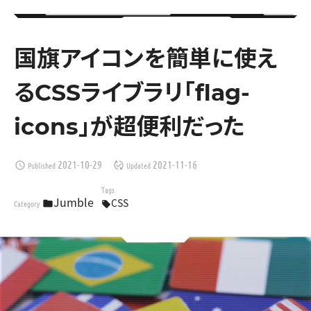
国旗アイコンを簡単に使え
るCSSライブラリ「flag-
icons」が超便利だった
2021-10-29
2021-11-16
Published
Updated
schedule
published_with_changes
Tags
Jumble
CSS
Category
folder
local_offer