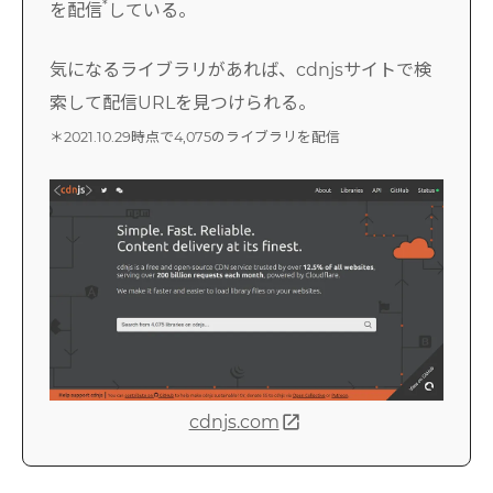
*
を配信
している。
気になるライブラリがあれば、cdnjsサイトで検
索して配信URLを見つけられる。
＊2021.10.29時点で4,075のライブラリを配信
open_in_new
cdnjs.com