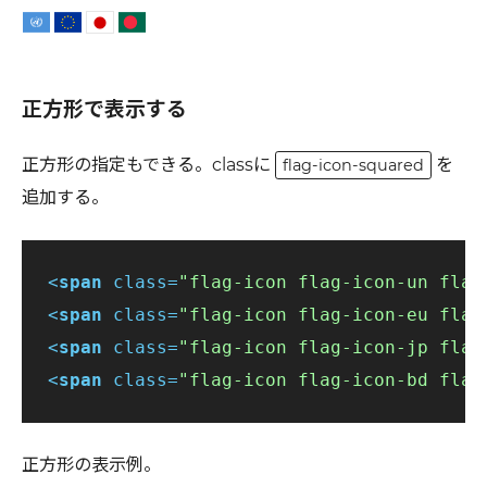
正方形で表示する
正方形の指定もできる。classに
を
flag-icon-squared
追加する。
<
span
class
=
"flag-icon flag-icon-un flag
<
span
class
=
"flag-icon flag-icon-eu flag
<
span
class
=
"flag-icon flag-icon-jp flag
<
span
class
=
"flag-icon flag-icon-bd flag
正方形の表示例。