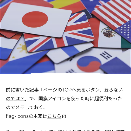
前に書いた記事「
ページのTOPへ戻るボタン、要らない
のでは？
」で、国旗アイコンを使った時に超便利だった
のでメモしておく。
flag-iconsの本家は
こちら
open_in_new