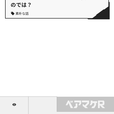
のでは？
素朴な話
local_offer
visibility